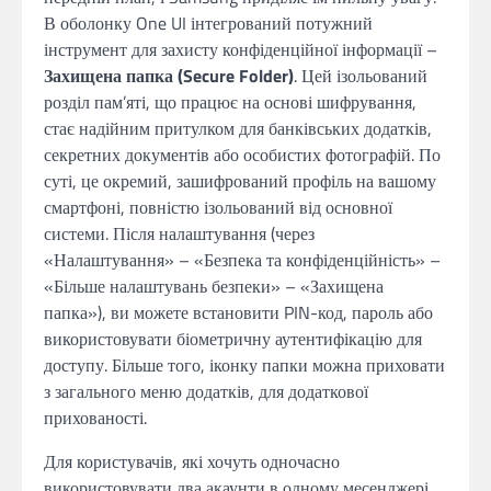
В оболонку One UI інтегрований потужний
інструмент для захисту конфіденційної інформації –
Захищена папка (Secure Folder)
. Цей ізольований
розділ пам’яті, що працює на основі шифрування,
стає надійним притулком для банківських додатків,
секретних документів або особистих фотографій. По
суті, це окремий, зашифрований профіль на вашому
смартфоні, повністю ізольований від основної
системи. Після налаштування (через
«Налаштування» – «Безпека та конфіденційність» –
«Більше налаштувань безпеки» – «Захищена
папка»), ви можете встановити PIN-код, пароль або
використовувати біометричну аутентифікацію для
доступу. Більше того, іконку папки можна приховати
з загального меню додатків, для додаткової
прихованості.
Для користувачів, які хочуть одночасно
використовувати два акаунти в одному месенджері