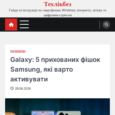
Техлікбез
Перейти
до
Гайди та інструкції по смартфонам, Windows, інтернету, зв'язку та
вмісту
цифровим сервісам
НОВИНИ
Galaxy: 5 прихованих фішок
Samsung, які варто
активувати
28.06.2026