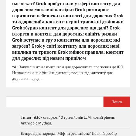
нас чекає? Grok пробує сили у сфері контенту для
дорослих: можливі наслідки Grok розширює
горизонти: небезпека в контенті для дорослих Grok
та «дорослий» контент: перші тривожні дзвіночки
Grok збурив контент для дорослих: що далі? Grok
вторгся в контент для дорослих: оцініть ризики
Grok вступає в гру з контентом для дорослих: які
загрози? Grok у світі контенту для дорослих: нові
виклики та тривоги Grok змінює правила: контент
для дорослих під новим прицілом
xAI: Закулісні ігри з контентом для дорослих та прагнення до IPO
Незважаючи на офіційне дистанціювання від контенту для
дорослих перед…
Поиск
Титан TikTok створює 10 трильйонів LLM: новий рівень
Anthropic Mythos.
Безпровідна зарядка: Міф чи реальність? Повний розбір