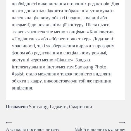
необхідності використання сторонніх редакторів. Для
цього достатньо відкрити зображення, утримувати
палець на цікавому об’єкті (людині, тварині або
предметі) до появи анімації контуру. Після цього
з’явиться контекстне меню з опціями «Копіювати»,
«Поділитися» або «Зберегти як стікер». Додаткові
можливості, такі як збереження вирізки з прозорим
фоном або редагування в спеціальному режимі,
доступні через меню «Більше». Завдяки
інтелектуальним інструментам Samsung Photo
Assist, стало можливим також повністю видаляти
об’єкти з кадру, використовуючи той же принцип
виділення.
Позначено
Samsung
,
Гаджети
,
Смартфони
Навігація
⟵
⟶
Австралія посилює дитячу
Nokia відродить культову