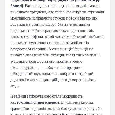
Sound)
. Раніше одночасне відтворення аудіо могло
викликати труднощі, але тепер користувачі отримали
можливість направляти звукові потоки від різних
додатків на різні пристрої. Уявіть: навігаційні
підказки спокійно транслюються через динамік
вашого смартфона, в той час як улюблений плейлист
ллється з акустичної системи автомобіля або
бездротової колонки. Активація цієї функції не
вимагає складних маніпуляцій: після синхронізації
аудіопристроїв достатньо пройти в меню
«Налаштування» – «Звуки та вібрація» –
«Роздільний звук додатка», вибрати потрібний
додаток і вказати пристрій для відтворення його
аудіо.
Не менш затребуваною стала можливість
кастомізації бічної кнопки
. Ця фізична кнопка,
традиційно відповідальна за блокування екрану або
запуск голосового асистента Bixby, тепер піддається