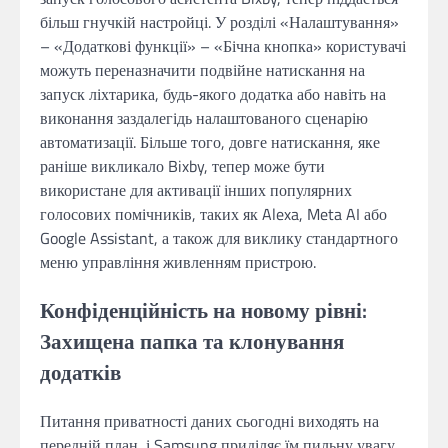
більш гнучкій настройці. У розділі «Налаштування»
– «Додаткові функції» – «Бічна кнопка» користувачі
можуть переназначити подвійне натискання на
запуск ліхтарика, будь-якого додатка або навіть на
виконання заздалегідь налаштованого сценарію
автоматизації. Більше того, довге натискання, яке
раніше викликало Bixby, тепер може бути
використане для активації інших популярних
голосових помічників, таких як Alexa, Meta AI або
Google Assistant, а також для виклику стандартного
меню управління живленням пристрою.
Конфіденційність на новому рівні:
Захищена папка та клонування
додатків
Питання приватності даних сьогодні виходять на
передній план, і Samsung приділяє їм пильну увагу.