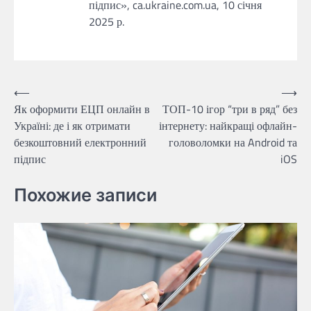
підпис», ca.ukraine.com.ua, 10 січня
2025 р.
Навігація
⟵
⟶
Як оформити ЕЦП онлайн в
ТОП-10 ігор “три в ряд” без
записів
Україні: де і як отримати
інтернету: найкращі офлайн-
безкоштовний електронний
головоломки на Android та
підпис
iOS
Похожие записи