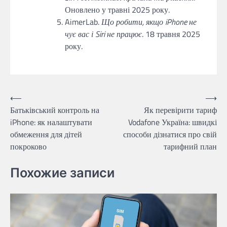
Оновлено у травні 2025 року.
AimerLab.
Що робити, якщо iPhone не
чує вас і Siri не працює
. 18 травня 2025
року.
Навігація
⟵
⟶
Батьківський контроль на
Як перевірити тариф
записів
iPhone: як налаштувати
Vodafone Україна: швидкі
обмеження для дітей
способи дізнатися про свій
покроково
тарифний план
Похожие записи