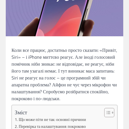
Коли все працює, достатньо просто сказати: «Привіт,
Siri» – і iPhone миттєво реагує. Але іноді голосовий
помічник ніби зникає: не відповідає, не реагує, ніби
його там узагалі немає. І тут виникає маса запитань:
Siri не реагує на голос – це програмний збій чи
апаратна проблема? Айфон не чує через мікрофон чи
налаштування? Спробуємо розібратися спокійно,
покроково і по-людськи.
Зміст
Що може піти не так: основні причини
Перевірка та налаштування: покроково