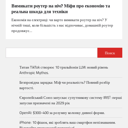
Вимикати роутер на ніч? Міфи про економію та
реальна шкода для техніки
Економія на електриці: чи варто вимикати роутер на ніч? У
нічній тиші, коли більшість з нас відпочиває, домашній роутер
продовжує…
Поиск
Титан TikTok створює 10 трильйонів LLM: новий рівень
Anthropic Mythos.
Безпровідна зарядка: Міф чи реальність? Повний розбір
вартості.
Європейський Союз запускає супутникову систему IRIS²: перші
запуски призначені на 2029 рік
OpenAI: $300-400 за розумну колонку дивної форми.
iPhone: 10 фішок, які зроблять ваш смартфон непізнаваним.
Відкрийте прихований потенціал!