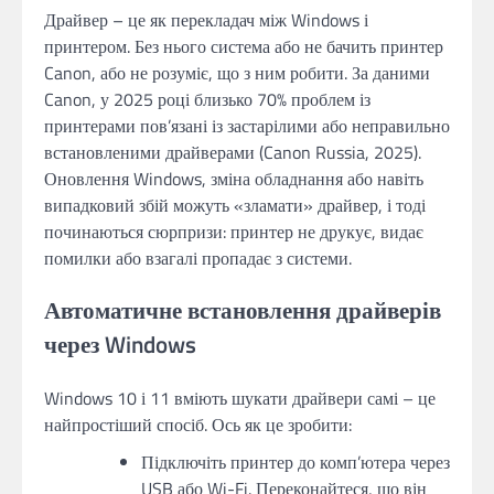
Драйвер – це як перекладач між Windows і
принтером. Без нього система або не бачить принтер
Canon, або не розуміє, що з ним робити. За даними
Canon, у 2025 році близько 70% проблем із
принтерами пов’язані із застарілими або неправильно
встановленими драйверами (Canon Russia, 2025).
Оновлення Windows, зміна обладнання або навіть
випадковий збій можуть «зламати» драйвер, і тоді
починаються сюрпризи: принтер не друкує, видає
помилки або взагалі пропадає з системи.
Автоматичне встановлення драйверів
через Windows
Windows 10 і 11 вміють шукати драйвери самі – це
найпростіший спосіб. Ось як це зробити:
Підключіть принтер до комп’ютера через
USB або Wi-Fi. Переконайтеся, що він