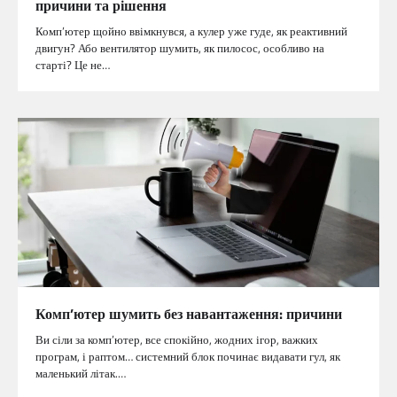
причини та рішення
Комп’ютер щойно ввімкнувся, а кулер уже гуде, як реактивний
двигун? Або вентилятор шумить, як пилосос, особливо на
старті? Це не…
Комп’ютер шумить без навантаження: причини
Ви сіли за комп’ютер, все спокійно, жодних ігор, важких
програм, і раптом… системний блок починає видавати гул, як
маленький літак.…