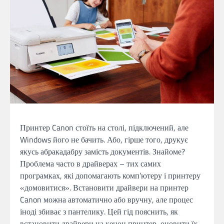
Принтер Canon стоїть на столі, підключений, але
Windows його не бачить. Або, гірше того, друкує
якусь абракадабру замість документів. Знайоме?
Проблема часто в драйверах – тих самих
програмках, які допомагають комп’ютеру і принтеру
«домовитися». Встановити драйвери на принтер
Canon можна автоматично або вручну, але процес
іноді збиває з пантелику. Цей гід пояснить, як
встановити драйвери на кенон принтер, оновити їх,