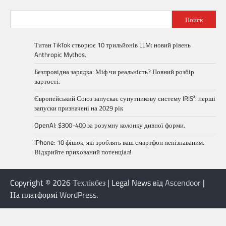
Поиск
Титан TikTok створює 10 трильйонів LLM: новий рівень
Anthropic Mythos.
Безпровідна зарядка: Міф чи реальність? Повний розбір
вартості.
Європейський Союз запускає супутникову систему IRIS²: перші
запуски призначені на 2029 рік
OpenAI: $300-400 за розумну колонку дивної форми.
iPhone: 10 фішок, які зроблять ваш смартфон непізнаваним.
Відкрийте прихований потенціал!
Copyright © 2026
Техлікбез
| Legal News від
Ascendoor
|
На платформі
WordPress
.