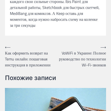
каждого свои сильные стороны. Ibis Paint для
детальной работы, Sketchbook для быстрых скетчей,
MediBang для комиксов. А Keep оставь для
моментов, когда нужно набросать схему на коленке
за три секунды
Post
⟵
⟶
Как оформить возврат на
VoWiFi в Украине: Полное
navigation
Temu онлайн: пошаговая
руководство по технологии
инструкция в приложении
Wi-Fi-звонков
Похожие записи