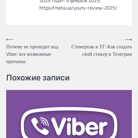
2025 года», 5 февраля 2025,
https://meta.ua/youtv-review-2025/.
Post
⟵
⟶
Почему не приходит код
Стикерпак в ТГ: Как создать
navigation
Viber: все возможные
свой стикер в Телеграм
причины
Похожие записи