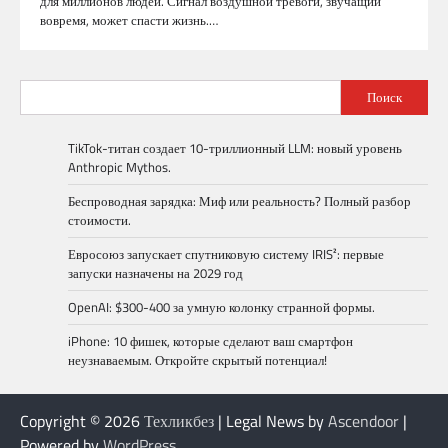
для миллионов людей. Сигнал воздушной тревоги, звучащий
вовремя, может спасти жизнь.…
Поиск
TikTok-титан создает 10-триллионный LLM: новый уровень
Anthropic Mythos.
Беспроводная зарядка: Миф или реальность? Полный разбор
стоимости.
Евросоюз запускает спутниковую систему IRIS²: первые
запуски назначены на 2029 год
OpenAI: $300-400 за умную колонку странной формы.
iPhone: 10 фишек, которые сделают ваш смартфон
неузнаваемым. Откройте скрытый потенциал!
Copyright © 2026
Техликбез
| Legal News by
Ascendoor
|
Powered by
WordPress
.