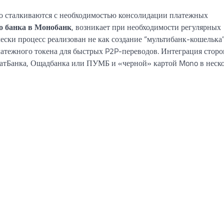
о сталкиваются с необходимостью консолидации платежных
го банка в Монобанк
, возникает при необходимости регулярных
ески процесс реализован не как создание “мультибанк-кошелька”
платежного токена для быстрых P2P-переводов. Интеграция стор
иватБанка, Ощадбанка или ПУМБ и «черной» картой Mono в неск