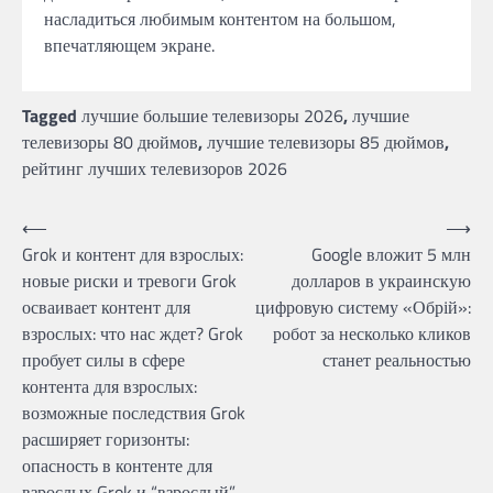
насладиться любимым контентом на большом,
впечатляющем экране.
Tagged
лучшие большие телевизоры 2026
,
лучшие
телевизоры 80 дюймов
,
лучшие телевизоры 85 дюймов
,
рейтинг лучших телевизоров 2026
Post
⟵
⟶
Grok и контент для взрослых:
Google вложит 5 млн
navigation
новые риски и тревоги Grok
долларов в украинскую
осваивает контент для
цифровую систему «Обрій»:
взрослых: что нас ждет? Grok
робот за несколько кликов
пробует силы в сфере
станет реальностью
контента для взрослых:
возможные последствия Grok
расширяет горизонты:
опасность в контенте для
взрослых Grok и “взрослый”