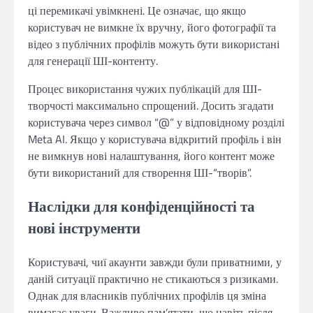
ці перемикачі увімкнені. Це означає, що якщо
користувач не вимкне їх вручну, його фотографії та
відео з публічних профілів можуть бути використані
для генерації ШІ-контенту.
Процес використання чужих публікацій для ШІ-
творчості максимально спрощений. Досить згадати
користувача через символ “@” у відповідному розділі
Meta AI. Якщо у користувача відкритий профіль і він
не вимкнув нові налаштування, його контент може
бути використаний для створення ШІ-“творів”.
Наслідки для конфіденційності та
нові інструменти
Користувачі, чиї акаунти завжди були приватними, у
даній ситуації практично не стикаються з ризиками.
Однак для власників публічних профілів ця зміна
вимагає уваги. Важливо пам’ятати, що навіть після