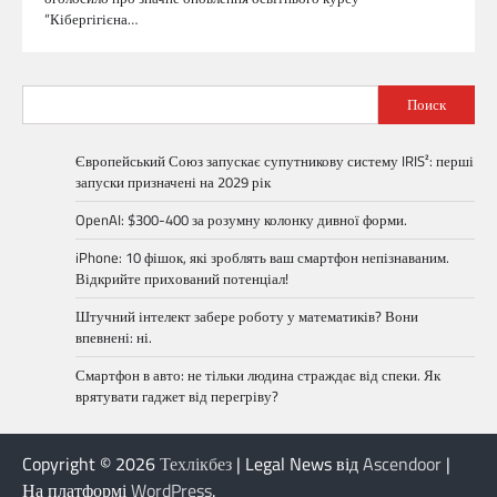
“Кібергігієна…
Поиск
Європейський Союз запускає супутникову систему IRIS²: перші
запуски призначені на 2029 рік
OpenAI: $300-400 за розумну колонку дивної форми.
iPhone: 10 фішок, які зроблять ваш смартфон непізнаваним.
Відкрийте прихований потенціал!
Штучний інтелект забере роботу у математиків? Вони
впевнені: ні.
Смартфон в авто: не тільки людина страждає від спеки. Як
врятувати гаджет від перегріву?
Copyright © 2026
Техлікбез
| Legal News від
Ascendoor
|
На платформі
WordPress
.