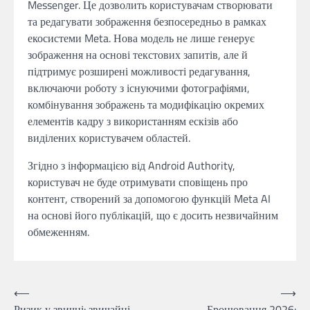
Messenger. Це дозволить користувачам створювати
та редагувати зображення безпосередньо в рамках
екосистеми Meta. Нова модель не лише генерує
зображення на основі текстових запитів, але й
підтримує розширені можливості редагування,
включаючи роботу з існуючими фотографіями,
комбінування зображень та модифікацію окремих
елементів кадру з використанням ескізів або
виділених користувачем областей.
Згідно з інформацією від Android Authority,
користувач не буде отримувати сповіщень про
контент, створений за допомогою функцій Meta AI
на основі його публікацій, що є досить незвичайним
обмеженням.
Навігація
⟵
⟶
Ризик у звичці: звичайні
Бронювання 2026: