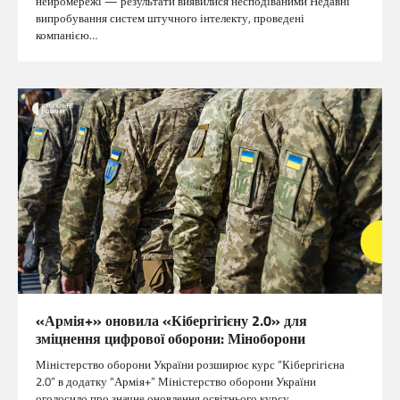
нейромережі — результати виявилися несподіваними Недавні
випробування систем штучного інтелекту, проведені
компанією…
«Армія+» оновила «Кібергігієну 2.0» для
зміцнення цифрової оборони: Міноборони
Міністерство оборони України розширює курс “Кібергігієна
2.0” в додатку “Армія+” Міністерство оборони України
оголосило про значне оновлення освітнього курсу