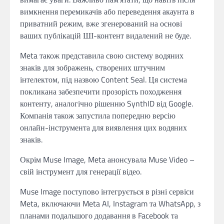
вимкнення перемикачів або переведення акаунта в
приватний режим, вже згенерований на основі
ваших публікацій ШІ-контент видалений не буде.
Meta також представила свою систему водяних
знаків для зображень, створених штучним
інтелектом, під назвою Content Seal. Ця система
покликана забезпечити прозорість походження
контенту, аналогічно рішенню SynthID від Google.
Компанія також запустила попередню версію
онлайн-інструмента для виявлення цих водяних
знаків.
Окрім Muse Image, Meta анонсувала Muse Video –
свій інструмент для генерації відео.
Muse Image поступово інтегрується в різні сервіси
Meta, включаючи Meta AI, Instagram та WhatsApp, з
планами подальшого додавання в Facebook та