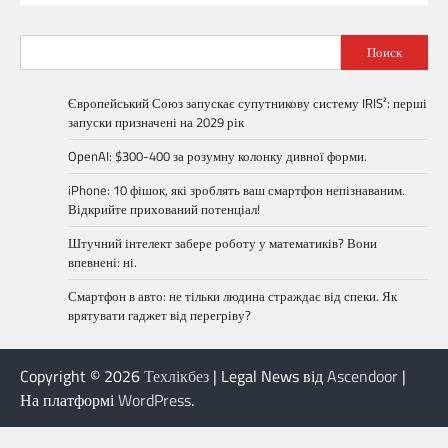
Поиск
Європейський Союз запускає супутникову систему IRIS²: перші
запуски призначені на 2029 рік
OpenAI: $300-400 за розумну колонку дивної форми.
iPhone: 10 фішок, які зроблять ваш смартфон непізнаваним.
Відкрийте прихований потенціал!
Штучний інтелект забере роботу у математиків? Вони
впевнені: ні.
Смартфон в авто: не тільки людина страждає від спеки. Як
врятувати гаджет від перегріву?
Copyright © 2026
Техлікбез
| Legal News від
Ascendoor
|
На платформі
WordPress
.