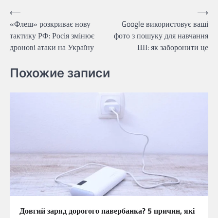
Навігація
⟵
⟶
«Флеш» розкриває нову
Google використовує ваші
записів
тактику РФ: Росія змінює
фото з пошуку для навчання
дронові атаки на Україну
ШІ: як заборонити це
Похожие записи
Довгий заряд дорогого павербанка? 5 причин, які